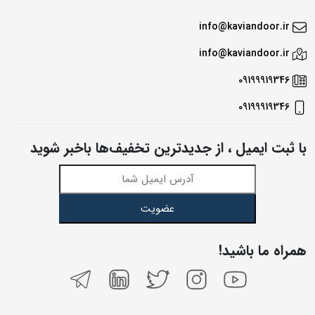
info@kaviandoor.ir
info@kaviandoor.ir
09199919346
09199919346
با ثبت ایمیل ، از جدید‌ترین تخفیف‌ها با‌خبر شوید
عضویت
همراه ما باشید!