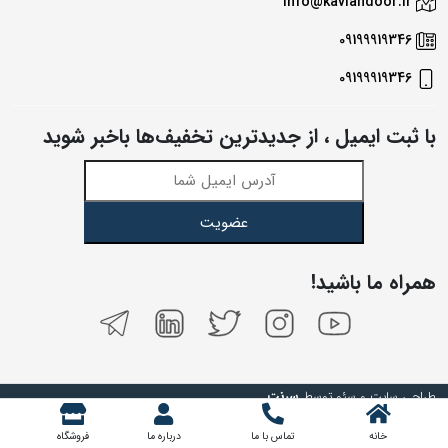
info@kaviandoor.ir
09199919346
09199919346
با ثبت ایمیل ، از جدید‌ترین تخفیف‌ها با‌خبر شوید
عضویت
همراه ما باشید!
طراحی سایت و سئو توسط
سرنت
خانه
تماس با ما
درباره ما
فروشگاه