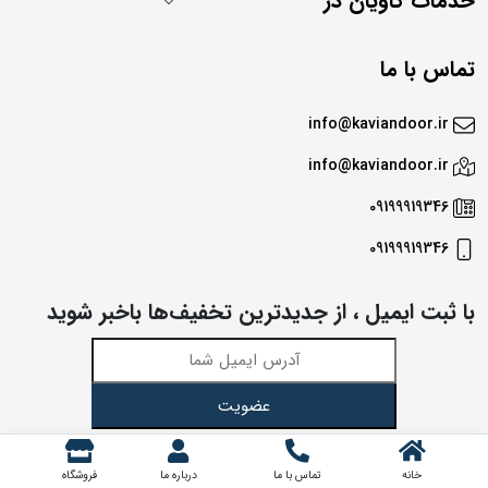
خدمات کاویان در
تماس با ما
info@kaviandoor.ir
info@kaviandoor.ir
09199919346
09199919346
با ثبت ایمیل ، از جدید‌ترین تخفیف‌ها با‌خبر شوید
عضویت
همراه ما باشید!
خانه
تماس با ما
درباره ما
فروشگاه