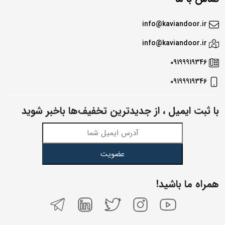
info@kaviandoor.ir
info@kaviandoor.ir
09199919346
09199919346
با ثبت ایمیل ، از جدید‌ترین تخفیف‌ها با‌خبر شوید
عضویت
همراه ما باشید!