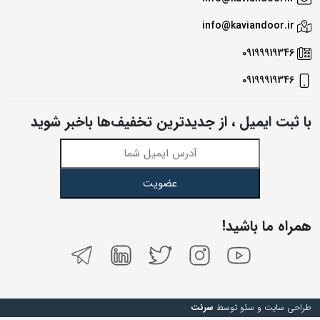
info@kaviandoor.ir
09199919346
09199919346
با ثبت ایمیل ، از جدید‌ترین تخفیف‌ها با‌خبر شوید
عضویت
همراه ما باشید!
طراحی سایت و سئو توسط
سرنت