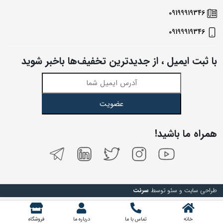
09199919346
09199919346
با ثبت ایمیل ، از جدید‌ترین تخفیف‌ها با‌خبر شوید
عضویت
همراه ما باشید!
طراحی سایت و سئو توسط
سرنت
خانه
تماس با ما
درباره ما
فروشگاه