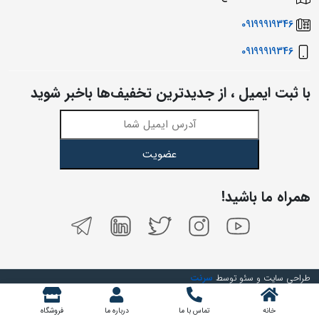
09199919346
09199919346
با ثبت ایمیل ، از جدید‌ترین تخفیف‌ها با‌خبر شوید
عضویت
همراه ما باشید!
طراحی سایت و سئو توسط
سرنت
خانه
تماس با ما
درباره ما
فروشگاه