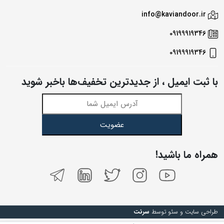
info@kaviandoor.ir
09199919346
09199919346
با ثبت ایمیل ، از جدید‌ترین تخفیف‌ها با‌خبر شوید
عضویت
همراه ما باشید!
طراحی سایت و سئو توسط
سرنت