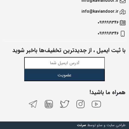
info@kaviandoor.ir
info@kaviandoor.ir
09199919346
09199919346
با ثبت ایمیل ، از جدید‌ترین تخفیف‌ها با‌خبر شوید
عضویت
همراه ما باشید!
طراحی سایت و سئو توسط
سرنت