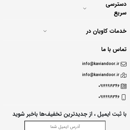
دسترسی
سریع
خدمات کاویان در
تماس با ما
info@kaviandoor.ir
info@kaviandoor.ir
09199919346
09199919346
با ثبت ایمیل ، از جدید‌ترین تخفیف‌ها با‌خبر شوید