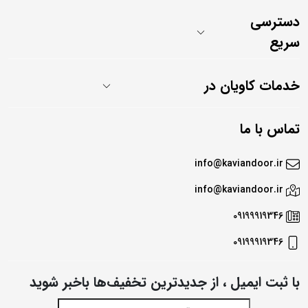
دسترسی
سریع
خدمات کاویان در
تماس با ما
info@kaviandoor.ir
info@kaviandoor.ir
09199919346
09199919346
با ثبت ایمیل ، از جدید‌ترین تخفیف‌ها با‌خبر شوید