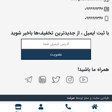
09199919346
09199919346
با ثبت ایمیل ، از جدید‌ترین تخفیف‌ها با‌خبر شوید
عضویت
همراه ما باشید!
طراحی سایت و سئو توسط
سرنت