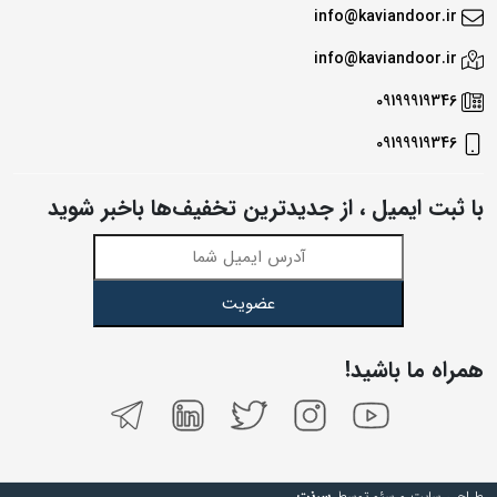
info@kaviandoor.ir
info@kaviandoor.ir
09199919346
09199919346
با ثبت ایمیل ، از جدید‌ترین تخفیف‌ها با‌خبر شوید
عضویت
همراه ما باشید!
طراحی سایت و سئو توسط
سرنت