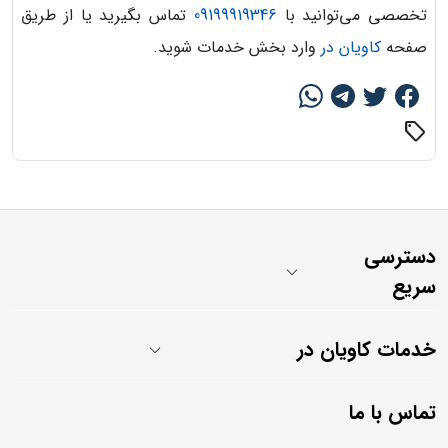
تخصصی می‌توانید با
09199919346
تماس بگیرید یا از طریق
صفحه
کاویان در
وارد بخش خدمات شوید.
sell
دسترسی
سریع
خدمات کاویان در
تماس با ما